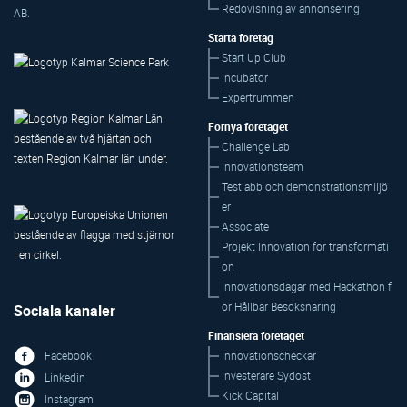
Redovisning av annonsering
AB.
Starta företag
Start Up Club
Incubator
Expertrummen
Förnya företaget
Challenge Lab
Innovationsteam
Testlabb och demonstrationsmiljö
er
Associate
Projekt Innovation for transformati
on
Innovationsdagar med Hackathon f
ör Hållbar Besöksnäring
Sociala kanaler
Finansiera företaget
Innovationscheckar
Facebook
Investerare Sydost
Linkedin
Kick Capital
Instagram