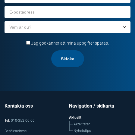
E-
post
Organisation
Jag godkänner att mina uppgifter sparas.
Kontakta oss
Navigation / sidkarta
Aktuellt
Tel:
010-352 00 00
Aktiviteter
Nyhetstips
Besöksadress: