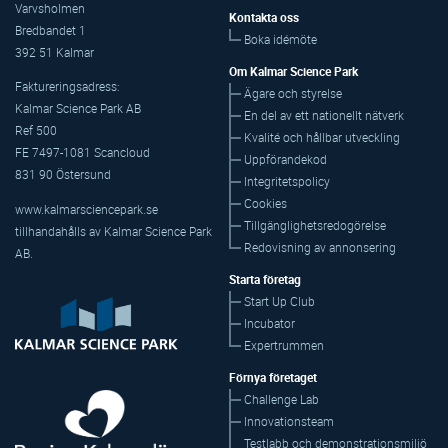
Varvsholmen
Kontakta oss
Bredbandet 1
Boka idémöte
392 51 Kalmar
Om Kalmar Science Park
Faktureringsadress:
Ägare och styrelse
Kalmar Science Park AB
En del av ett nationellt nätverk
Ref 500
Kvalité och hållbar utveckling
FE 7497-1081 Scancloud
Uppförandekod
831 90 Östersund
Integritetspolicy
Cookies
www.kalmarsciencepark.se
Tillgänglighetsredogörelse
tillhandahålls av Kalmar Science Park
Redovisning av annonsering
AB.
Starta företag
Start Up Club
Incubator
Expertrummen
Förnya företaget
Challenge Lab
Innovationsteam
Testlabb och demonstrationsmiljö