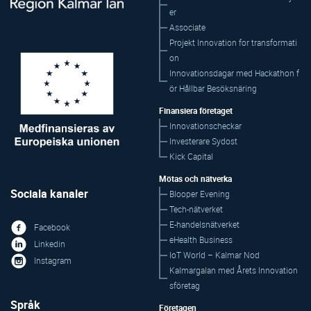
er
Associate
Projekt Innovation for transformati
on
Innovationsdagar med Hackathon f
ör Hållbar Besöksnäring
Finansiera företaget
Innovationscheckar
Investerare Sydost
Kick Capital
Mötas och nätverka
Sociala kanaler
Blooper Evening
Tech-nätverket
E-handelsnätverket
Facebook
eHealth Business
Linkedin
IoT World – Kalmar Nod
Instagram
Kalmargalan med Årets Innovation
sföretag
Språk
Företagen