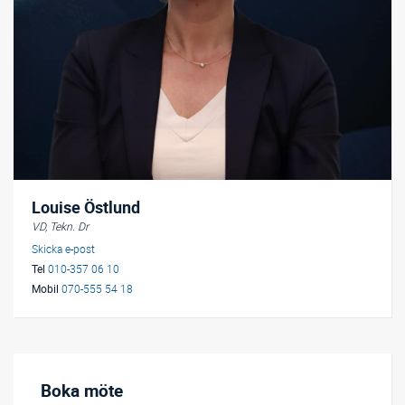
Louise Östlund
VD, Tekn. Dr
Skicka e-post
Tel
010-357 06 10
Mobil
070-555 54 18
Boka möte