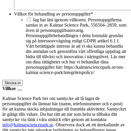
Villkor för behandling av personuppgifter
*
Jag har läst igenom villkoren. Personuppgifterna
samlas in av Kalmar Science Park, 556504–2859, som
även är personuppgiftsansvarig.
Personuppgiftebehandlingen i detta formulär grundar
sig på intresseavvägning enligt GDPR artikel 6.1 f.
Vårt berättigade intresse är att vi ska kunna behandla
din anmälan och genomföra vårt offentliga uppdrag att
bidra till tillväxt och innovation i näringslivet. Läs mer
om dina rättigheter och hur vi behandlar dina
personuppgifter här: https://kalmarsciencepark.se/om-
kalmar-science-park/integritetspolicy/
Skicka in
Villkor
Kalmar Science Park ber om samtycke att få lagra de
personuppgifter du lämnar här (namn, telefonnummer och e-post)
för att kunna skicka inbjudningar till framtida aktiviteter. Samtycket
är giltigt tills vidare. Du har rätt att när som helst ta tillbaka ditt
samtycke via länk i våra utskick eller genom att kontakta
info@kalmarsciencepark.se
. Observera dock att ett återkallande av
ditt samtycke inte påverkar lagligheten av behandlingen innan