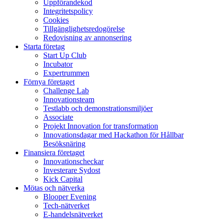
Uppförandekod
Integritetspolicy
Cookies
Tillgänglighetsredogörelse
Redovisning av annonsering
Starta företag
Start Up Club
Incubator
Expertrummen
Förnya företaget
Challenge Lab
Innovationsteam
Testlabb och demonstrationsmiljöer
Associate
Projekt Innovation for transformation
Innovationsdagar med Hackathon för Hållbar
Besöksnäring
Finansiera företaget
Innovationscheckar
Investerare Sydost
Kick Capital
Mötas och nätverka
Blooper Evening
Tech-nätverket
E-handelsnätverket