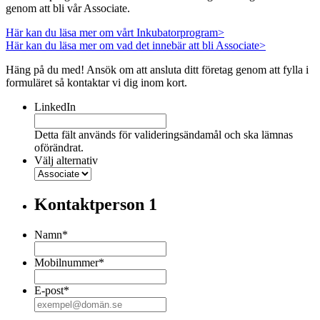
genom att bli vår Associate.
Här kan du läsa mer om vårt Inkubatorprogram>
Här kan du läsa mer om vad det innebär att bli Associate>
Häng på du med! Ansök om att ansluta ditt företag genom att fylla i
formuläret så kontaktar vi dig inom kort.
LinkedIn
Detta fält används för valideringsändamål och ska lämnas
oförändrat.
Välj alternativ
Kontaktperson 1
Namn
*
Mobilnummer
*
E-post
*