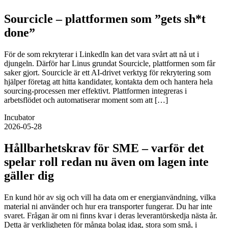
Sourcicle – plattformen som ”gets sh*t
done”
För de som rekryterar i LinkedIn kan det vara svårt att nå ut i
djungeln. Därför har Linus grundat Sourcicle, plattformen som får
saker gjort. Sourcicle är ett AI‑drivet verktyg för rekrytering som
hjälper företag att hitta kandidater, kontakta dem och hantera hela
sourcing‑processen mer effektivt. Plattformen integreras i
arbetsflödet och automatiserar moment som att […]
Incubator
2026-05-28
Hållbarhetskrav för SME – varför det
spelar roll redan nu även om lagen inte
gäller dig
En kund hör av sig och vill ha data om er energianvändning, vilka
material ni använder och hur era transporter fungerar. Du har inte
svaret. Frågan är om ni finns kvar i deras leverantörskedja nästa år.
Detta är verkligheten för många bolag idag, stora som små, i