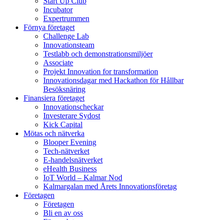
Start Up Club
Incubator
Expertrummen
Förnya företaget
Challenge Lab
Innovationsteam
Testlabb och demonstrationsmiljöer
Associate
Projekt Innovation for transformation
Innovationsdagar med Hackathon för Hållbar
Besöksnäring
Finansiera företaget
Innovationscheckar
Investerare Sydost
Kick Capital
Mötas och nätverka
Blooper Evening
Tech-nätverket
E-handelsnätverket
eHealth Business
IoT World – Kalmar Nod
Kalmargalan med Årets Innovationsföretag
Företagen
Företagen
Bli en av oss