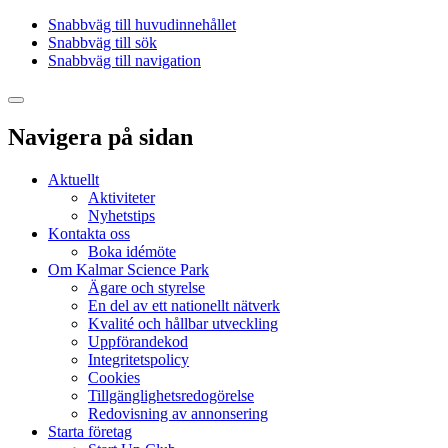
Snabbväg till huvudinnehållet
Snabbväg till sök
Snabbväg till navigation
Navigera på sidan
Aktuellt
Aktiviteter
Nyhetstips
Kontakta oss
Boka idémöte
Om Kalmar Science Park
Ägare och styrelse
En del av ett nationellt nätverk
Kvalité och hållbar utveckling
Uppförandekod
Integritetspolicy
Cookies
Tillgänglighetsredogörelse
Redovisning av annonsering
Starta företag