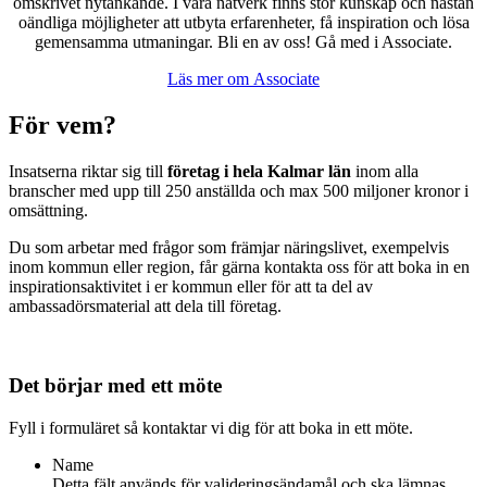
omskrivet nytänkande. I våra nätverk finns stor kunskap och nästan
oändliga möjligheter att utbyta erfarenheter, få inspiration och lösa
gemensamma utmaningar. Bli en av oss! Gå med i Associate.
Läs mer om
Associate
För vem?
Insatserna riktar sig till
företag i hela Kalmar län
inom alla
branscher med upp till 250 anställda och max 500 miljoner kronor i
omsättning.
Du som arbetar med frågor som främjar näringslivet, exempelvis
inom kommun eller region, får gärna kontakta oss för att boka in en
inspirationsaktivitet i er kommun eller för att ta del av
ambassadörsmaterial att dela till företag.
Det börjar med ett möte
Fyll i formuläret så kontaktar vi dig för att boka in ett möte.
Name
Detta fält används för valideringsändamål och ska lämnas