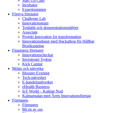
Start Up Club
Incubator
Expertrummen
Förnya företaget
Challenge Lab
Innovationsteam
Testlabb och demonstrationsmiljöer
Associate
Projekt Innovation for transformation
Innovationsdagar med Hackathon för Hållbar
Besöksnäring
Finansiera företaget
Innovationscheckar
Investerare Sydost
Kick Capital
Mötas och nätverka
Blooper Evening
Tech-nätverket
E-handelsnätverket
eHealth Business
IoT World – Kalmar Nod
Kalmargalan med Årets Innovationsföretag
Företagen
Företagen
Bli en av oss