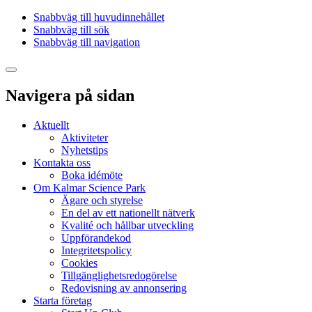
Snabbväg till huvudinnehållet
Snabbväg till sök
Snabbväg till navigation
Navigera på sidan
Aktuellt
Aktiviteter
Nyhetstips
Kontakta oss
Boka idémöte
Om Kalmar Science Park
Ägare och styrelse
En del av ett nationellt nätverk
Kvalité och hållbar utveckling
Uppförandekod
Integritetspolicy
Cookies
Tillgänglighetsredogörelse
Redovisning av annonsering
Starta företag