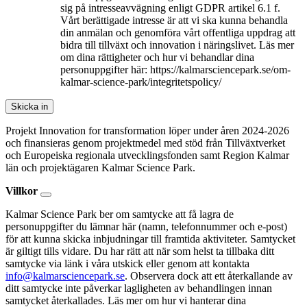
sig på intresseavvägning enligt GDPR artikel 6.1 f.
Vårt berättigade intresse är att vi ska kunna behandla
din anmälan och genomföra vårt offentliga uppdrag att
bidra till tillväxt och innovation i näringslivet. Läs mer
om dina rättigheter och hur vi behandlar dina
personuppgifter här: https://kalmarsciencepark.se/om-
kalmar-science-park/integritetspolicy/
Skicka in
Projekt Innovation for transformation löper under åren 2024-2026
och finansieras genom projektmedel med stöd från Tillväxtverket
och Europeiska regionala utvecklingsfonden samt Region Kalmar
län och projektägaren Kalmar Science Park.
Villkor
Kalmar Science Park ber om samtycke att få lagra de
personuppgifter du lämnar här (namn, telefonnummer och e-post)
för att kunna skicka inbjudningar till framtida aktiviteter. Samtycket
är giltigt tills vidare. Du har rätt att när som helst ta tillbaka ditt
samtycke via länk i våra utskick eller genom att kontakta
info@kalmarsciencepark.se
. Observera dock att ett återkallande av
ditt samtycke inte påverkar lagligheten av behandlingen innan
samtycket återkallades. Läs mer om hur vi hanterar dina