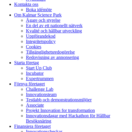
Kontakta oss
Boka idémöte
Om Kalmar Science Park
Ägare och styrelse
En del av ett nationellt nätverk
Kvalité och hållbar utveckling
Uppförandekod
Integritetspolicy
Cookies
Tillgänglighetsredogörelse
Redovisning av annonsering
Starta företag
Start Up Club
Incubator
Expertrummen
Förnya företaget
Challenge Lab
Innovationsteam
Testlabb och demonstrationsmiljöer
Associate
Projekt Innovation for transformation
Innovationsdagar med Hackathon för Hållbar
Besöksnäring
Finansiera företaget
Innovationscheckar