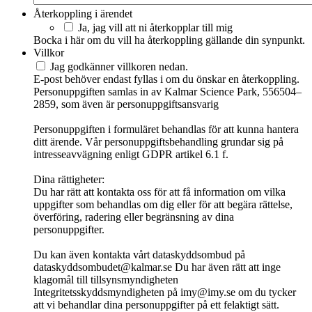
Återkoppling i ärendet
Ja, jag vill att ni återkopplar till mig
Bocka i här om du vill ha återkoppling gällande din synpunkt.
Villkor
Jag godkänner villkoren nedan.
E-post behöver endast fyllas i om du önskar en återkoppling.
Personuppgiften samlas in av Kalmar Science Park, 556504–
2859, som även är personuppgiftsansvarig
Personuppgiften i formuläret behandlas för att kunna hantera
ditt ärende. Vår personuppgiftsbehandling grundar sig på
intresseavvägning enligt GDPR artikel 6.1 f.
Dina rättigheter:
Du har rätt att kontakta oss för att få information om vilka
uppgifter som behandlas om dig eller för att begära rättelse,
överföring, radering eller begränsning av dina
personuppgifter.
Du kan även kontakta vårt dataskyddsombud på
dataskyddsombudet@kalmar.se Du har även rätt att inge
klagomål till tillsynsmyndigheten
Integritetsskyddsmyndigheten på imy@imy.se om du tycker
att vi behandlar dina personuppgifter på ett felaktigt sätt.