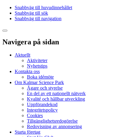
Snabbväg till huvudinnehållet
Snabbväg till sök
Snabbväg till navigation
Navigera på sidan
Aktuellt
Aktiviteter
Nyhetstips
Kontakta oss
Boka idémöte
Om Kalmar Science Park
Ägare och styrelse
En del av ett nationellt nätverk
Kvalité och hållbar utveckling
Uppförandekod
Integritetspolicy
Cookies
Tillgänglighetsredogörelse
Redovisning av annonsering
Starta företag