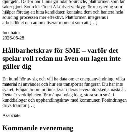
djungeln. Därför har Linus grundat Sourcicle, plattformen som får
saker gjort. Sourcicle är ett AI‑drivet verktyg för rekrytering som
hjälper företag att hitta kandidater, kontakta dem och hantera hela
sourcing‑processen mer effektivt. Plattformen integreras i
arbetsflödet och automatiserar moment som att […]
Incubator
2026-05-28
Hållbarhetskrav för SME – varför det
spelar roll redan nu även om lagen inte
gäller dig
En kund hör av sig och vill ha data om er energianvändning, vilka
material ni använder och hur era transporter fungerar. Du har inte
svaret. Frågan är om ni finns kvar i deras leverantörskedja nästa år.
Detta är verkligheten för många bolag idag, stora som små, i
kunddialoger och upphandlingskrav med kommuner. Förändringen
drivs framför […]
Associate
Kommande evenemang