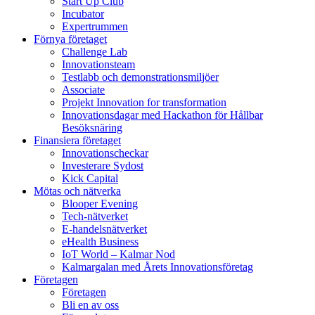
Start Up Club
Incubator
Expertrummen
Förnya företaget
Challenge Lab
Innovationsteam
Testlabb och demonstrationsmiljöer
Associate
Projekt Innovation for transformation
Innovationsdagar med Hackathon för Hållbar
Besöksnäring
Finansiera företaget
Innovationscheckar
Investerare Sydost
Kick Capital
Mötas och nätverka
Blooper Evening
Tech-nätverket
E-handelsnätverket
eHealth Business
IoT World – Kalmar Nod
Kalmargalan med Årets Innovationsföretag
Företagen
Företagen
Bli en av oss