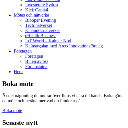
Investerare Sydost
Kick Capital
Mötas och nätverka
Blooper Evening
Tech-nätverket
E-handelsnätverket
eHealth Business
IoT World – Kalmar Nod
Kalmargalan med Årets Innovationsföretag
Företagen
Företagen
Bli en av oss
För anslutna
Hem
Boka möte
Är det någonting du undrar över finns vi nära till hands. Boka gärna
ett möte och berätta mer vad du funderar på.
Boka möte
Senaste nytt