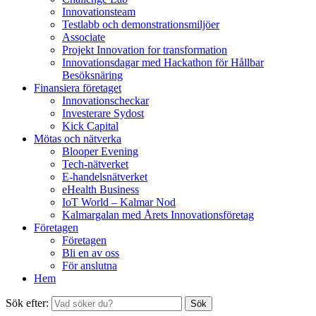
Innovationsteam
Testlabb och demonstrationsmiljöer
Associate
Projekt Innovation for transformation
Innovationsdagar med Hackathon för Hållbar
Besöksnäring
Finansiera företaget
Innovationscheckar
Investerare Sydost
Kick Capital
Mötas och nätverka
Blooper Evening
Tech-nätverket
E-handelsnätverket
eHealth Business
IoT World – Kalmar Nod
Kalmargalan med Årets Innovationsföretag
Företagen
Företagen
Bli en av oss
För anslutna
Hem
Sök efter:
Sök