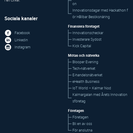
on
Innovationsdagar med Hackathon f
ör Hållbar Besöksnäring
Sociala kanaler
Finansiera företaget
Innovationscheckar
Facebook
Investerare Sydost
Linkedin
Kick Capital
Instagram
Mötas och nätverka
Blooper Evening
Tech-nätverket
E-handelsnätverket
eHealth Business
IoT World – Kalmar Nod
Kalmargalan med Årets Innovation
sföretag
Företagen
Företagen
Bli en av oss
För anslutna