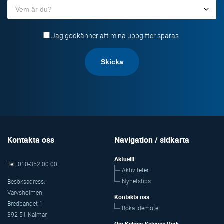
Organisation
Jag godkänner att mina uppgifter sparas.
Kontakta oss
Navigation / sidkarta
Aktuellt
Tel:
010-352 00 00
Aktiviteter
Nyhetstips
Besöksadress:
Varvsholmen
Kontakta oss
Bredbandet 1
Boka idémöte
392 51 Kalmar