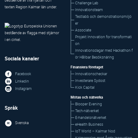
Challenge Lab
Innovationsteam
Testlabb och demonstrationsmiljö
er
Associate
Projekt Innovation for transformati
on
Innovationsdagar med Hackathon f
ör Hållbar Besöksnäring
Sociala kanaler
Finansiera företaget
Innovationscheckar
Facebook
Investerare Sydost
Linkedin
Kick Capital
Instagram
Mötas och nätverka
Blooper Evening
Språk
Tech-nätverket
E-handelsnätverket
Svenska
eHealth Business
IoT World – Kalmar Nod
Kalmargalan med Årets Innovation