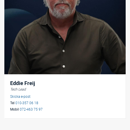
Eddie Freij
Tech Lead
Skicka e-post
Tel
010-357 06 18
Mobil
072-463 75 97