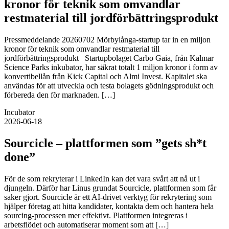
kronor för teknik som omvandlar
restmaterial till jordförbättringsprodukt
Pressmeddelande 20260702 Mörbylånga-startup tar in en miljon
kronor för teknik som omvandlar restmaterial till
jordförbättringsprodukt Startupbolaget Carbo Gaia, från Kalmar
Science Parks inkubator, har säkrat totalt 1 miljon kronor i form av
konvertibellån från Kick Capital och Almi Invest. Kapitalet ska
användas för att utveckla och testa bolagets gödningsprodukt och
förbereda den för marknaden. […]
Incubator
2026-06-18
Sourcicle – plattformen som ”gets sh*t
done”
För de som rekryterar i LinkedIn kan det vara svårt att nå ut i
djungeln. Därför har Linus grundat Sourcicle, plattformen som får
saker gjort. Sourcicle är ett AI‑drivet verktyg för rekrytering som
hjälper företag att hitta kandidater, kontakta dem och hantera hela
sourcing‑processen mer effektivt. Plattformen integreras i
arbetsflödet och automatiserar moment som att […]