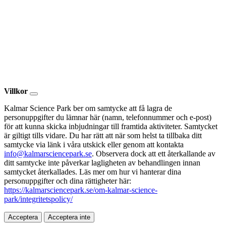
Villkor
Kalmar Science Park ber om samtycke att få lagra de
personuppgifter du lämnar här (namn, telefonnummer och e-post)
för att kunna skicka inbjudningar till framtida aktiviteter. Samtycket
är giltigt tills vidare. Du har rätt att när som helst ta tillbaka ditt
samtycke via länk i våra utskick eller genom att kontakta
info@kalmarsciencepark.se
. Observera dock att ett återkallande av
ditt samtycke inte påverkar lagligheten av behandlingen innan
samtycket återkallades. Läs mer om hur vi hanterar dina
personuppgifter och dina rättigheter här:
https://kalmarsciencepark.se/om-kalmar-science-
park/integritetspolicy/
Acceptera
Acceptera inte