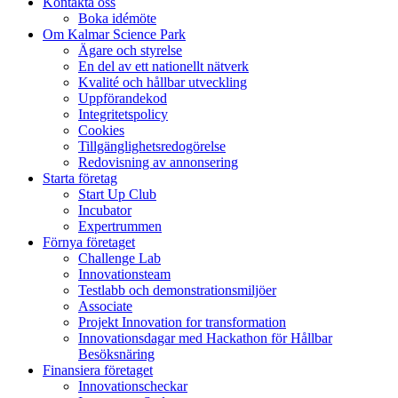
Kontakta oss
Boka idémöte
Om Kalmar Science Park
Ägare och styrelse
En del av ett nationellt nätverk
Kvalité och hållbar utveckling
Uppförandekod
Integritetspolicy
Cookies
Tillgänglighetsredogörelse
Redovisning av annonsering
Starta företag
Start Up Club
Incubator
Expertrummen
Förnya företaget
Challenge Lab
Innovationsteam
Testlabb och demonstrationsmiljöer
Associate
Projekt Innovation for transformation
Innovationsdagar med Hackathon för Hållbar
Besöksnäring
Finansiera företaget
Innovationscheckar