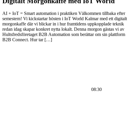
Digitalt Morgonkaffe med IoT World
AI + IoT = Smart automation i praktiken Välkommen tillbaka efter
semestern! Vi kickstartar hösten i IoT World Kalmar med ett digitalt
morgonkaffe där vi blickar in i hur framtidens uppkopplade teknik
redan idag skapar konkret nytta lokalt. Denna morgon gästas vi av
Hultsfredsföretaget B2B Automation som berättar om sin plattform
B2B Connect. Hur tar […]
08:30