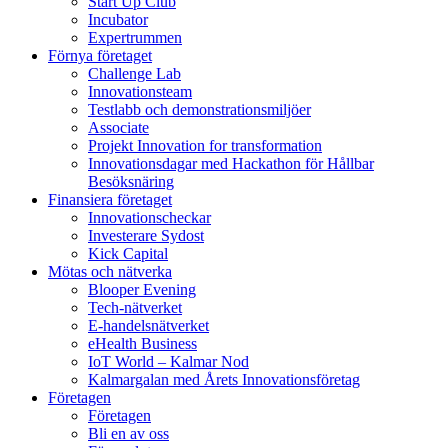
Start Up Club
Incubator
Expertrummen
Förnya företaget
Challenge Lab
Innovationsteam
Testlabb och demonstrationsmiljöer
Associate
Projekt Innovation for transformation
Innovationsdagar med Hackathon för Hållbar
Besöksnäring
Finansiera företaget
Innovationscheckar
Investerare Sydost
Kick Capital
Mötas och nätverka
Blooper Evening
Tech-nätverket
E-handelsnätverket
eHealth Business
IoT World – Kalmar Nod
Kalmargalan med Årets Innovationsföretag
Företagen
Företagen
Bli en av oss