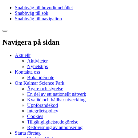
Snabbväg till huvudinnehållet
Snabbväg till sök
Snabbväg till navigation
Navigera på sidan
Aktuellt
Aktiviteter
Nyhetstips
Kontakta oss
Boka idémöte
Om Kalmar Science Park
Ägare och styrelse
En del av ett nationellt nätverk
Kvalité och hållbar utveckling
Uppförandekod
Integritetspolicy
Cookies
Tillgänglighetsredogörelse
Redovisning av annonsering
Starta företag