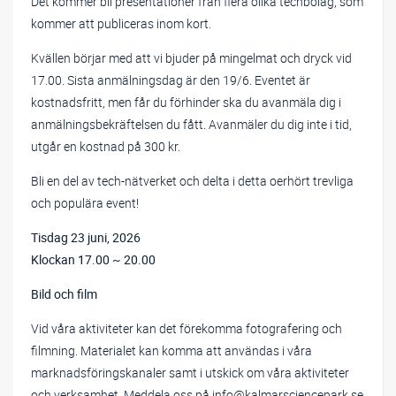
Det kommer bli presentationer från flera olika techbolag, som
kommer att publiceras inom kort.
Kvällen börjar med att vi bjuder på mingelmat och dryck vid
17.00. Sista anmälningsdag är den 19/6. Eventet är
kostnadsfritt, men får du förhinder ska du avanmäla dig i
anmälningsbekräftelsen du fått. Avanmäler du dig inte i tid,
utgår en kostnad på 300 kr.
Bli en del av tech-nätverket och delta i detta oerhört trevliga
och populära event!
Tisdag 23 juni, 2026
Klockan 17.00 ~ 20.00
Bild och film
Vid våra aktiviteter kan det förekomma fotografering och
filmning. Materialet kan komma att användas i våra
marknadsföringskanaler samt i utskick om våra aktiviteter
och verksamhet. Meddela oss på info@kalmarsciencepark.se