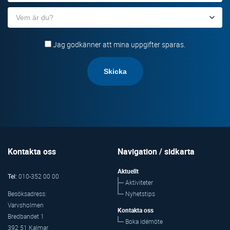
post
Organisation
Jag godkänner att mina uppgifter sparas.
Kontakta oss
Navigation / sidkarta
Aktuellt
Tel:
010-352 00 00
Aktiviteter
Nyhetstips
Besöksadress:
Varvsholmen
Kontakta oss
Bredbandet 1
Boka idémöte
392 51 Kalmar