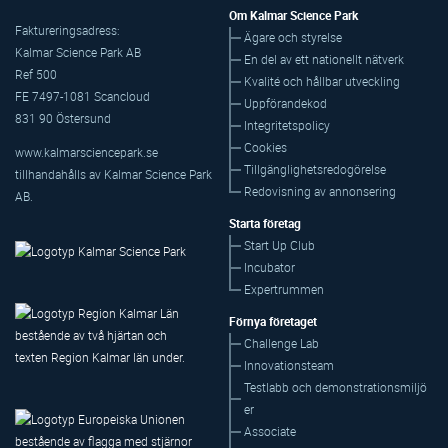
Om Kalmar Science Park
Faktureringsadress:
Ägare och styrelse
Kalmar Science Park AB
En del av ett nationellt nätverk
Ref 500
Kvalité och hållbar utveckling
FE 7497-1081 Scancloud
Uppförandekod
831 90 Östersund
Integritetspolicy
Cookies
www.kalmarsciencepark.se
Tillgänglighetsredogörelse
tillhandahålls av Kalmar Science Park
Redovisning av annonsering
AB.
Starta företag
Start Up Club
Incubator
Expertrummen
Förnya företaget
Challenge Lab
Innovationsteam
Testlabb och demonstrationsmiljö
er
Associate