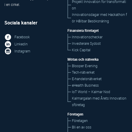
Projekt Innovation for transformati
on
Innovationsdagar med Hackathon f
ör Hållbar Besöksnäring
Sociala kanaler
Finansiera företaget
Innovationscheckar
Facebook
Investerare Sydost
Linkedin
Kick Capital
Instagram
Mötas och nätverka
Blooper Evening
Tech-nätverket
E-handelsnätverket
eHealth Business
IoT World – Kalmar Nod
Kalmargalan med Årets Innovation
sföretag
Företagen
Företagen
Bli en av oss