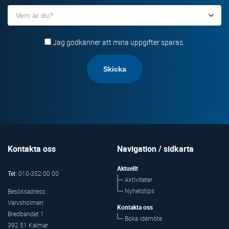
Organisation
Jag godkänner att mina uppgifter sparas.
Kontakta oss
Navigation / sidkarta
Aktuellt
Tel:
010-352 00 00
Aktiviteter
Nyhetstips
Besöksadress:
Varvsholmen
Kontakta oss
Bredbandet 1
Boka idémöte
392 51 Kalmar