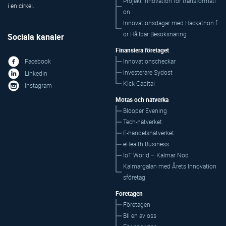
Projekt Innovation for transformati
on
Innovationsdagar med Hackathon f
ör Hållbar Besöksnäring
Sociala kanaler
Finansiera företaget
Innovationscheckar
Facebook
Investerare Sydost
Linkedin
Kick Capital
Instagram
Mötas och nätverka
Blooper Evening
Tech-nätverket
E-handelsnätverket
eHealth Business
IoT World – Kalmar Nod
Kalmargalan med Årets Innovation
sföretag
Företagen
Företagen
Bli en av oss