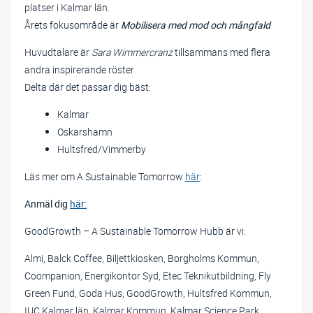
platser i Kalmar län.
Årets fokusområde är
Mobilisera med mod och mångfald
Huvudtalare är
Sara Wimmercranz
tillsammans med flera
andra inspirerande röster
Delta där det passar dig bäst:
Kalmar
Oskarshamn
Hultsfred/Vimmerby
Läs mer om A Sustainable Tomorrow
här
:
Anmäl dig
här:
GoodGrowth – A Sustainable Tomorrow Hubb är vi:
Almi, Balck Coffee, Biljettkiosken, Borgholms Kommun,
Coompanion, Energikontor Syd, Etec Teknikutbildning, Fly
Green Fund, Goda Hus, GoodGrowth, Hultsfred Kommun,
IUC Kalmar län, Kalmar Kommun, Kalmar Science Park,