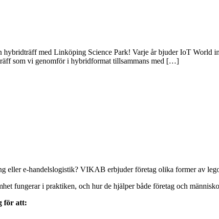
n hybridträff med Linköping Science Park! Varje år bjuder IoT World in 
sk träff som vi genomför i hybridformat tillsammans med […]
ng eller e-handelslogistik? VIKAB erbjuder företag olika former av leg
het fungerar i praktiken, och hur de hjälper både företag och människor
för att: