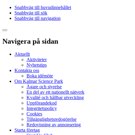
Snabbväg till huvudinnehållet
Snabbväg till sök
Snabbväg till navigation
Navigera på sidan
Aktuellt
Aktiviteter
Nyhetstips
Kontakta oss
Boka idémöte
Om Kalmar Science Park
Ägare och styrelse
En del av ett nationellt nätverk
Kvalité och hållbar utveckling
Uppförandekod
Integritetspolicy
Cookies
Tillgänglighetsredogörelse
Redovisning av annonsering
Starta företag