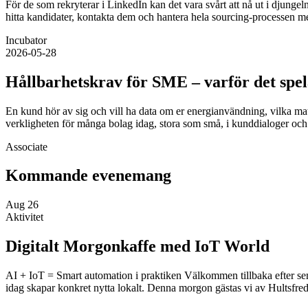
För de som rekryterar i LinkedIn kan det vara svårt att nå ut i djungeln
hitta kandidater, kontakta dem och hantera hela sourcing‑processen me
Incubator
2026-05-28
Hållbarhetskrav för SME – varför det spela
En kund hör av sig och vill ha data om er energianvändning, vilka mater
verkligheten för många bolag idag, stora som små, i kunddialoger 
Associate
Kommande evenemang
Aug
26
Aktivitet
Digitalt Morgonkaffe med IoT World
AI + IoT = Smart automation i praktiken Välkommen tillbaka efter sem
idag skapar konkret nytta lokalt. Denna morgon gästas vi av Hultsfr