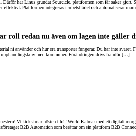
. Därför har Linus grundat Sourcicle, plattformen som får saker gjort. So
r effektivt. Plattformen integreras i arbetsflödet och automatiserar mo
r roll redan nu även om lagen inte gäller d
ial ni använder och hur era transporter fungerar. Du har inte svaret. Fr
och upphandlingskrav med kommuner. Förändringen drivs framför […]
estern! Vi kickstartar hösten i IoT World Kalmar med ett digitalt morgo
edsföretaget B2B Automation som berättar om sin plattform B2B Connec