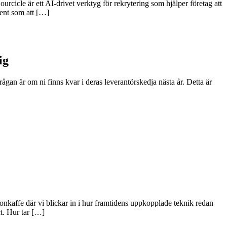
urcicle är ett AI‑drivet verktyg för rekrytering som hjälper företag att
ment som att […]
ig
ågan är om ni finns kvar i deras leverantörskedja nästa år. Detta är
nkaffe där vi blickar in i hur framtidens uppkopplade teknik redan
t. Hur tar […]