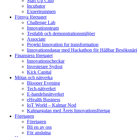
Start Up Club
Incubator
Expertrummen
Förnya företaget
Challenge Lab
Innovationsteam
Testlabb och demonstrationsmiljöer
Associate
Projekt Innovation for transformation
Innovationsdagar med Hackathon för Hållbar Besöksnär
Finansiera företaget
Innovationscheckar
Investerare Sydost
Kick Capital
Mötas och nätverka
Blooper Evening
Tech-nätverket
E-handelsnätverket
eHealth Business
IoT World – Kalmar Nod
Kalmargalan med Årets Innovationsföretag
Företagen
Företagen
Bli en av oss
För anslutna