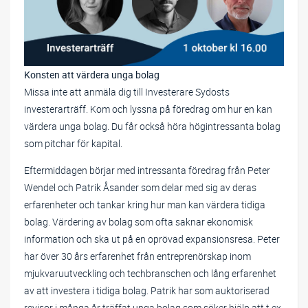
Konsten att värdera unga bolag
Missa inte att anmäla dig till Investerare Sydosts
investerarträff. Kom och lyssna på föredrag om hur en kan
värdera unga bolag. Du får också höra högintressanta bolag
som pitchar för kapital.
Eftermiddagen börjar med intressanta föredrag från Peter
Wendel och Patrik Åsander som delar med sig av deras
erfarenheter och tankar kring hur man kan värdera tidiga
bolag. Värdering av bolag som ofta saknar ekonomisk
information och ska ut på en oprövad expansionsresa. Peter
har över 30 års erfarenhet från entreprenörskap inom
mjukvaruutveckling och techbranschen och lång erfarenhet
av att investera i tidiga bolag. Patrik har som auktoriserad
revisor i många år träffat unga bolag som söker hjälp att t ex