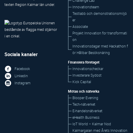
Challenge Lab
Innovationsteam
Testlabb och demonstrationsmiljö
er
Associate
Projekt Innovation for transformati
on
Innovationsdagar med Hackathon f
ör Hållbar Besöksnäring
Sociala kanaler
Finansiera företaget
Innovationscheckar
Facebook
Investerare Sydost
Linkedin
Kick Capital
Instagram
Mötas och nätverka
Blooper Evening
Tech-nätverket
E-handelsnätverket
eHealth Business
IoT World – Kalmar Nod
Kalmargalan med Årets Innovation