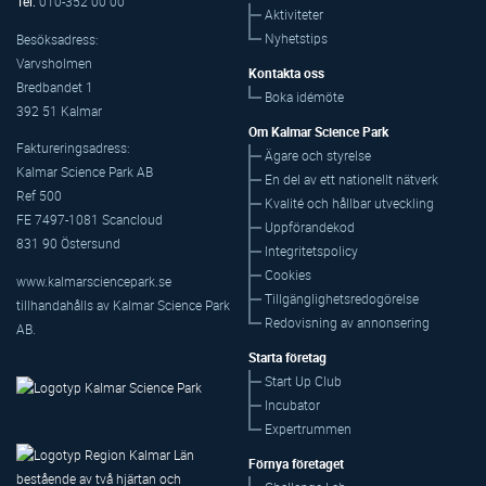
Tel:
010-352 00 00
Aktiviteter
Nyhetstips
Besöksadress:
Varvsholmen
Kontakta oss
Bredbandet 1
Boka idémöte
392 51 Kalmar
Om Kalmar Science Park
Faktureringsadress:
Ägare och styrelse
Kalmar Science Park AB
En del av ett nationellt nätverk
Ref 500
Kvalité och hållbar utveckling
FE 7497-1081 Scancloud
Uppförandekod
831 90 Östersund
Integritetspolicy
Cookies
www.kalmarsciencepark.se
Tillgänglighetsredogörelse
tillhandahålls av Kalmar Science Park
Redovisning av annonsering
AB.
Starta företag
Start Up Club
Incubator
Expertrummen
Förnya företaget