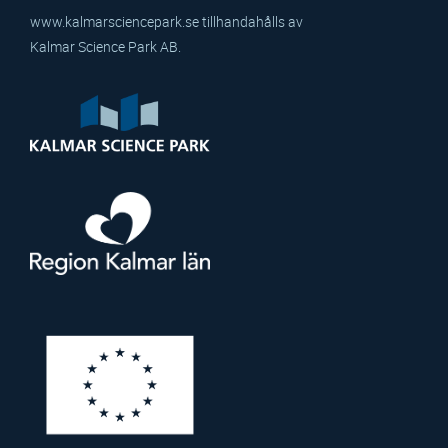
www.kalmarsciencepark.se tillhandahålls av
Kalmar Science Park AB.