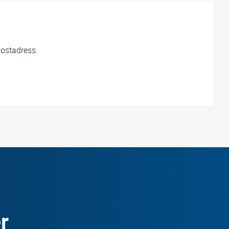
postadress.
r