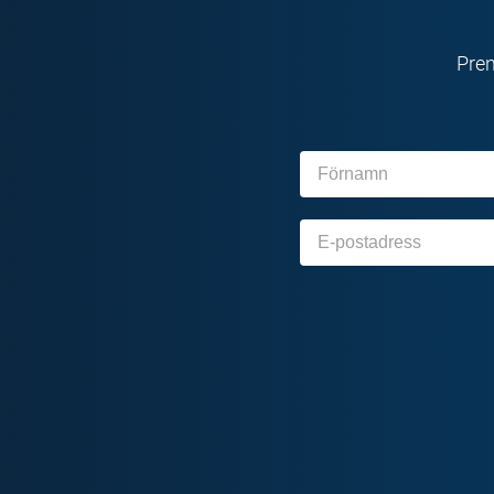
Pren
Förnamn
E-
post