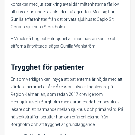
kontakter med jurister kring avtal där mätenheterna får lov
att utvecklas under avtalstiden på agendan. Med sig har
Gunilla erfarenheter från det privata sjukhuset Capio S:t
Görans sjukhus i Stockholm.
– Vi fick så hög patientnöjdhet att man nästan kan tro att
sifforna är tvättade, säger Gunilla Wahlström.
Trygghet för patienter
En som verkligen kan intyga att patienterna är nöjda med att
vårdas i hemmet är Åke Åkesson, utvecklingsledare på
Region Kalmar län, som redan 2017 drev igenom
Hemsjukhuset i Borgholm med garanterade hembesök av
läkare och ett närmande mellan sjukhus och primärvård. På
nätverksträffen berättar han om erfarenheterna från
Borgholm och att trygghet är grundläggande.