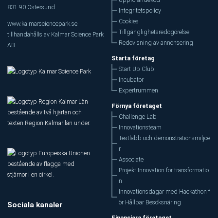
831 90 Östersund
Integritetspolicy
Cookies
www.kalmarsciencepark.se
Tillgänglighetsredogörelse
tillhandahålls av Kalmar Science Park
Redovisning av annonsering
AB.
Starta företag
Start Up Club
Incubator
Expertrummen
Förnya företaget
Challenge Lab
Innovationsteam
Testlabb och demonstrationsmiljöe
r
Associate
Projekt Innovation for transformatio
n
Innovationsdagar med Hackathon f
ör Hållbar Besöksnäring
Sociala kanaler
Finansiera företaget