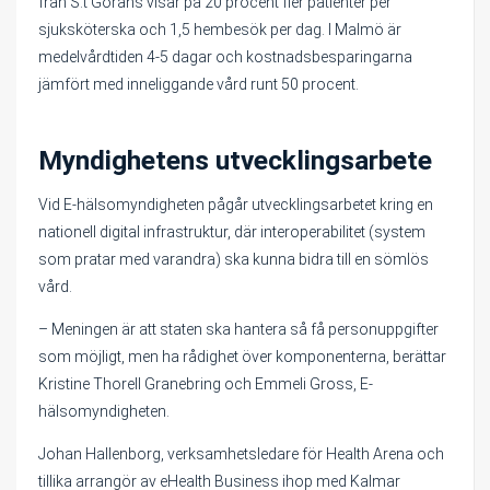
från S:t Görans visar på 20 procent fler patienter per
sjuksköterska och 1,5 hembesök per dag. I Malmö är
medelvårdtiden 4-5 dagar och kostnadsbesparingarna
jämfört med inneliggande vård runt 50 procent.
Myndighetens utvecklingsarbete
Vid E-hälsomyndigheten pågår utvecklingsarbetet kring en
nationell digital infrastruktur, där interoperabilitet (system
som pratar med varandra) ska kunna bidra till en sömlös
vård.
– Meningen är att staten ska hantera så få personuppgifter
som möjligt, men ha rådighet över komponenterna, berättar
Kristine Thorell Granebring och Emmeli Gross, E-
hälsomyndigheten.
Johan Hallenborg, verksamhetsledare för Health Arena och
tillika arrangör av eHealth Business ihop med Kalmar