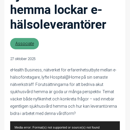
hemma lockar e-
hälsoleverantörer
Associate
27 oktober 2025
eHealth Business, nätverket för erfarenhetsutbyte mellan e-
hälsoföretagare, lyfte Hospital@Home på sin senaste
nätverksträff. Förutsättningarna för att bedriva akut
sjukhusvård hemma är goda ur många perspektiv. Temat
väcker både nyfikenhet och konkreta frågor – vad innebär
egentligen sjukhusvård hemma och hur kan leverantörerna
bidra i arbetet med denna vårdform?
Videospelare
Media error: Format(s) not supported or source(s) not found