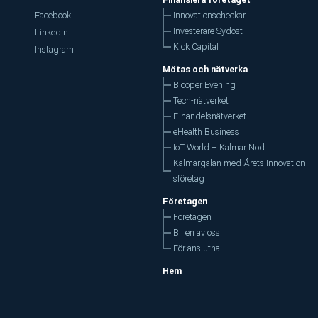
Innovationscheckar
Facebook
Investerare Sydost
Linkedin
Kick Capital
Instagram
Mötas och nätverka
Blooper Evening
Tech-nätverket
E-handelsnätverket
eHealth Business
IoT World – Kalmar Nod
Kalmargalan med Årets Innovation
sföretag
Företagen
Företagen
Bli en av oss
För anslutna
Hem