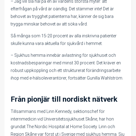
– Jag vill slå hål på en av vårdens största myter: att
efterfrågan på vård är oändlig. Det stämmer inte! Det är
behovet av trygghet patienterna har, känner de sig bara
trygga minskar behovet av att söka vård.
Så många som 15-20 procent av alla inskrivna patienter
skulle kunna vara aktuella för sjukvård i hemmet.
– Sjukhus hemma innebär avlastning för sjukhuset och
kostnadsbesparingar med minst 30 procent. Det kräver en
robust uppkoppling och ett strukturerat förändringsarbete
ihop med e-hälsoleverantörer, fortsätter Gunilla Wahlström.
Från pionjär till nordiskt nätverk
Tillsammans med Linn Kennedy, sektionschef för
internmedicin vid Universitetssjukhuset Skåne, har hon
grundat The Nordic Hospital at Home Society. Linn och
Region Skåne var först ut i Sverige med sjukhus hemma. Sju