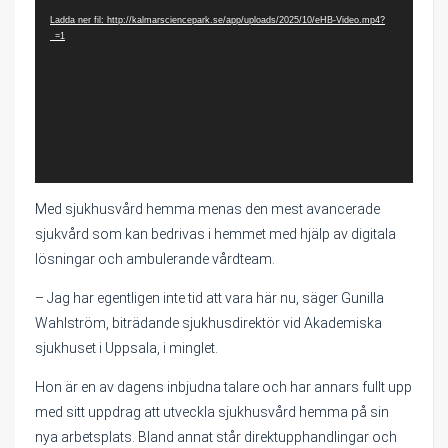
Ladda ner fil: http://kalmarsciencepark.se/app/uploads/2025/10/eHB-Video.mp4?
_=1
Med sjukhusvård hemma menas den mest avancerade
sjukvård som kan bedrivas i hemmet med hjälp av digitala
lösningar och ambulerande vårdteam.
– Jag har egentligen inte tid att vara här nu, säger Gunilla
Wahlström, biträdande sjukhusdirektör vid Akademiska
sjukhuset i Uppsala, i minglet.
Hon är en av dagens inbjudna talare och har annars fullt upp
med sitt uppdrag att utveckla sjukhusvård hemma på sin
nya arbetsplats. Bland annat står direktupphandlingar och