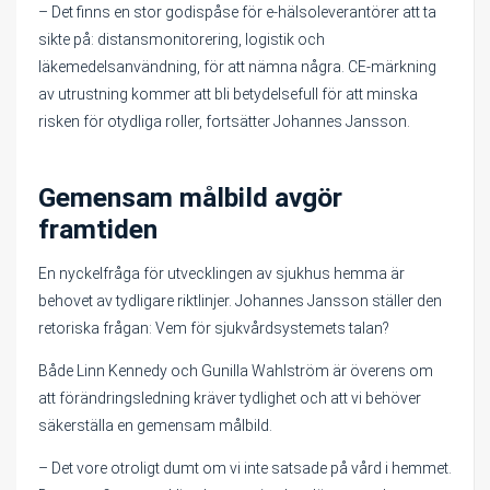
– Det finns en stor godispåse för e-hälsoleverantörer att ta
sikte på: distansmonitorering, logistik och
läkemedelsanvändning, för att nämna några. CE-märkning
av utrustning kommer att bli betydelsefull för att minska
risken för otydliga roller, fortsätter Johannes Jansson.
Gemensam målbild avgör
framtiden
En nyckelfråga för utvecklingen av sjukhus hemma är
behovet av tydligare riktlinjer. Johannes Jansson ställer den
retoriska frågan: Vem för sjukvårdsystemets talan?
Både Linn Kennedy och Gunilla Wahlström är överens om
att förändringsledning kräver tydlighet och att vi behöver
säkerställa en gemensam målbild.
– Det vore otroligt dumt om vi inte satsade på vård i hemmet.