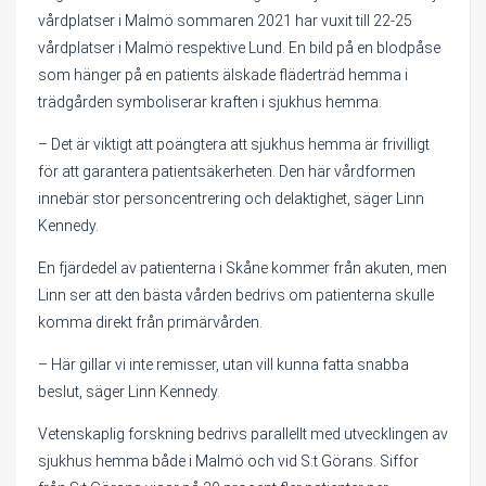
vårdplatser i Malmö sommaren 2021 har vuxit till 22-25
vårdplatser i Malmö respektive Lund. En bild på en blodpåse
som hänger på en patients älskade fläderträd hemma i
trädgården symboliserar kraften i sjukhus hemma.
– Det är viktigt att poängtera att sjukhus hemma är frivilligt
för att garantera patientsäkerheten. Den här vårdformen
innebär stor personcentrering och delaktighet, säger Linn
Kennedy.
En fjärdedel av patienterna i Skåne kommer från akuten, men
Linn ser att den bästa vården bedrivs om patienterna skulle
komma direkt från primärvården.
– Här gillar vi inte remisser, utan vill kunna fatta snabba
beslut, säger Linn Kennedy.
Vetenskaplig forskning bedrivs parallellt med utvecklingen av
sjukhus hemma både i Malmö och vid S:t Görans. Siffor