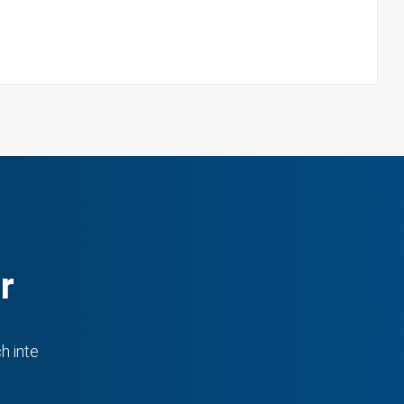
r
h inte