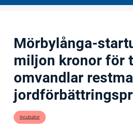
Mörbylånga-startu
miljon kronor för
omvandlar restmate
jordförbättringsp
Incubator