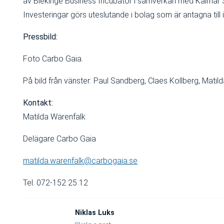
av Blekinge Business Incubator i samverkan med Kalmar 
Investeringar görs uteslutande i bolag som är antagna til
Pressbild:
Foto Carbo Gaia.
På bild från vänster: Paul Sandberg, Claes Kollberg, Mati
Kontakt:
Matilda Wärenfalk
Delägare Carbo Gaia
matilda.warenfalk@carbogaia.se
Tel. 072-152 25 12
Niklas Luks