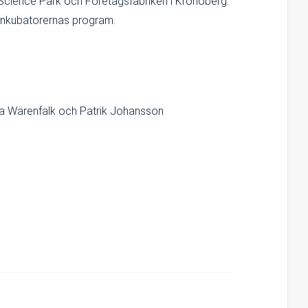
Science Park och Företagsfabriken i Kronoberg.
l inkubatorernas program.
lda Wärenfalk och Patrik Johansson