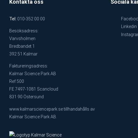
Kontakta oss
Sociala ka
Tel:
010-352 00 00
Facebo
Linkedin
Besöksadress:
Instagr
Varvsholmen
Bredbandet 1
392 51 Kalmar
Faktureringsadress:
Kalmar Science Park AB
Ref 500
FE 7497-1081 Scancloud
831 90 Östersund
www.kalmarsciencepark.se tillhandahålls av
Kalmar Science Park AB.