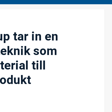
p tar in en
 teknik som
rial till
rodukt