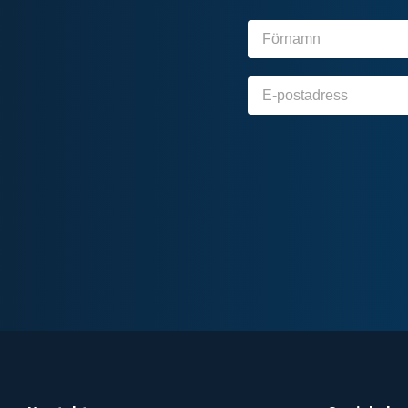
Förnamn
E-
post