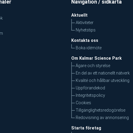
naler
Navigation / sidkarta
Aktuellt
ok
Aktiviteter
Nyhetstips
am
Kontakta oss
Boka idémöte
Om Kalmar Science Park
Ägare och styrelse
En del av ett nationellt nätverk
Kvalité och hållbar utveckling
Uppförandekod
Integritetspolicy
Cookies
Tillgänglighetsredogörelse
Redovisning av annonsering
Starta företag