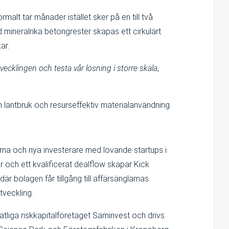
lt tar månader istället sker på en till två
ineralrika betongrester skapas ett cirkulärt
ar.
tvecklingen och testa vår lösning i större skala
,
lantbruk och resurseffektiv materialanvändning.
rna och nya investerare med lovande startups i
r och ett kvalificerat dealflow skapar Kick
är bolagen får tillgång till affärsänglarnas
tveckling.
tliga riskkapitalföretaget Saminvest och drivs