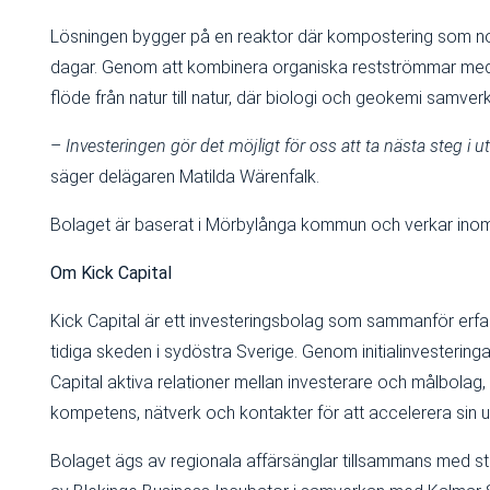
Lösningen bygger på en reaktor där kompostering som norma
dagar. Genom att kombinera organiska restströmmar med m
flöde från natur till natur, där biologi och geokemi samverk
–
Investeringen gör det möjligt för oss att ta nästa steg i u
säger delägaren Matilda Wärenfalk.
Bolaget är baserat i Mörbylånga kommun och verkar inom 
Om Kick Capital
Kick Capital är ett investeringsbolag som sammanför erfa
tidiga skeden i sydöstra Sverige. Genom initialinvesteringa
Capital aktiva relationer mellan investerare och målbolag, d
kompetens, nätverk och kontakter för att accelerera sin u
Bolaget ägs av regionala affärsänglar tillsammans med sta