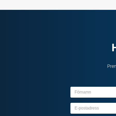
Pren
Förnamn
E-
post