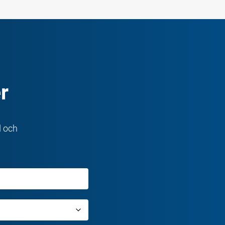
r
d och