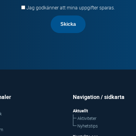
Jag godkänner att mina uppgifter sparas.
naler
Navigation / sidkarta
Aktuellt
k
Aktiviteter
Nyhetstips
am