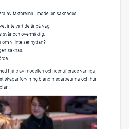
lera av faktorerna i modellen saknades.
t inte vart de är på väg.
s svår och övermäktig.
 om vi inte ser nyttan?
ygen saknas.
örda.
ed hjälp av modellen och identifierade vanliga
lket skapar förvirring bland medarbetarna och hur
 plan.