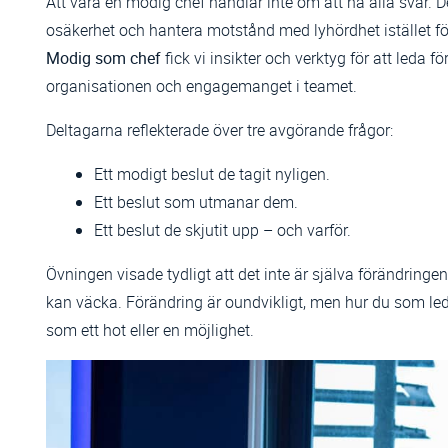
Att vara en modig chef handlar inte om att ha alla svar. D
osäkerhet och hantera motstånd med lyhördhet istället f
Modig som chef
fick vi insikter och verktyg för att leda 
organisationen och engagemanget i teamet.
Deltagarna reflekterade över tre avgörande frågor:
Ett modigt beslut de tagit nyligen.
Ett beslut som utmanar dem.
Ett beslut de skjutit upp – och varför.
Övningen visade tydligt att det inte är själva förändring
kan väcka. Förändring är oundvikligt, men hur du som le
som ett hot eller en möjlighet.