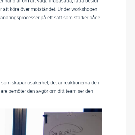
et handlar om att våga ifrågasätta, fatta beslut i
ör att köra över motståndet. Under workshopen
förändringsprocesser på ett sätt som stärker både
en som skapar osäkerhet, det är reaktionerna den
dare bemöter den avgör om ditt team ser den