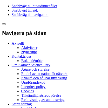
Snabbväg till huvudinnehållet
Snabbväg till sök
Snabbväg till navigation
Navigera på sidan
Aktuellt
Aktiviteter
Nyhetstips
Kontakta oss
Boka idémöte
Om Kalmar Science Park
Ägare och styrelse
En del av ett nationellt nätverk
Kvalité och hållbar utveckling
Uppförandekod
Integritetspolicy
Cookies
Tillgänglighetsredogörelse
Redovisning av annonsering
Starta företag