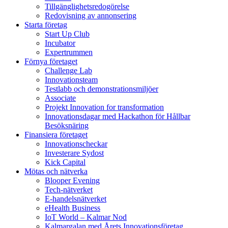
Tillgänglighetsredogörelse
Redovisning av annonsering
Starta företag
Start Up Club
Incubator
Expertrummen
Förnya företaget
Challenge Lab
Innovationsteam
Testlabb och demonstrationsmiljöer
Associate
Projekt Innovation for transformation
Innovationsdagar med Hackathon för Hållbar
Besöksnäring
Finansiera företaget
Innovationscheckar
Investerare Sydost
Kick Capital
Mötas och nätverka
Blooper Evening
Tech-nätverket
E-handelsnätverket
eHealth Business
IoT World – Kalmar Nod
Kalmargalan med Årets Innovationsföretag