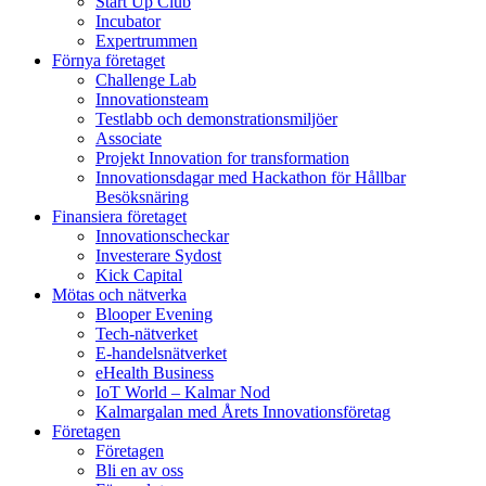
Start Up Club
Incubator
Expertrummen
Förnya företaget
Challenge Lab
Innovationsteam
Testlabb och demonstrationsmiljöer
Associate
Projekt Innovation for transformation
Innovationsdagar med Hackathon för Hållbar
Besöksnäring
Finansiera företaget
Innovationscheckar
Investerare Sydost
Kick Capital
Mötas och nätverka
Blooper Evening
Tech-nätverket
E-handelsnätverket
eHealth Business
IoT World – Kalmar Nod
Kalmargalan med Årets Innovationsföretag
Företagen
Företagen
Bli en av oss