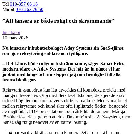
Tel
010-357 06 16
Mobil
070-263 76 50
”Att lansera är både roligt och skrämmande”
Incubator
10 mars 2026
Nu lanserar inkubatorbolaget Aday Systems sin SaaS-tjänst
som gör rekrytering enklare och tydligare.
– Det känns både roligt och skrämmande, säger Sanaz Fritz,
medgrundare av Aday Systems. Det här är ju något vi har
jobbat med länge och nu släpper jag min hemlighet till alla
branschkollegor.
Rekryteringsuppdrag kan lätt utvecklas till komplexa projekt med
många intressenter. Ofta med flera beslutsfattare, detaljerade krav
och ett högt tempo som kräver smidigt samarbete. Men samarbetet
mellan rekryterare och kund sker ofta i splittrade flöden, bestående
av mejltrådar, PDF-presentationer och åtskilda dokument. Många
försöker lösa detta genom att dela länkar från sina ATS-system, men
Sanaz såg tidigt behovet av en bättre lösning.
– Jag har varit väldigt nära mina kunder. Det är där jag har min