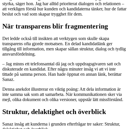
styrka, säger hon. Jag har alltid prioriterat dialogen och relationen –
att verkligen förstå hur kunden och kandidaterna tänker, hur de fattar
beslut och vad som skapar trygghet för dem.
När transparens blir fragmentering
Det ledde också till insikten att verktygen som skulle skapa
transparens ofta gjorde motsatsen. En delad kandidatlänk ger
tillgång till information, men skapar sällan struktur, dialog och tydlig
ansvarsfördelning.
– Jag minns ett telefonsamtal då jag och uppdragsgivaren satt och
diskuterade en kandidat. Efter några minuter insåg vi att vi inte
tittade på samma person. Han hade öppnat en annan länk, berättar
Sanaz.
Denna anekdot illustrerar en viktig poäng: Att dela information är
inte samma sak som att samarbeta. När kommunikationen sker via
mejl, olika dokument och olika versioner, uppstår lätt missförstånd.
Struktur, delaktighet och överblick
Sanaz insåg att kunderna i grunden efterfrågar tre saker: Struktur,