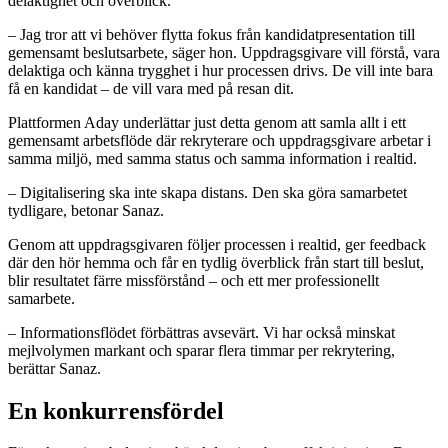
delaktighet och överblick.
– Jag tror att vi behöver flytta fokus från kandidatpresentation till
gemensamt beslutsarbete, säger hon. Uppdragsgivare vill förstå, vara
delaktiga och känna trygghet i hur processen drivs. De vill inte bara
få en kandidat – de vill vara med på resan dit.
Plattformen Aday underlättar just detta genom att samla allt i ett
gemensamt arbetsflöde där rekryterare och uppdragsgivare arbetar i
samma miljö, med samma status och samma information i realtid.
– Digitalisering ska inte skapa distans. Den ska göra samarbetet
tydligare, betonar Sanaz.
Genom att uppdragsgivaren följer processen i realtid, ger feedback
där den hör hemma och får en tydlig överblick från start till beslut,
blir resultatet färre missförstånd – och ett mer professionellt
samarbete.
– Informationsflödet förbättras avsevärt. Vi har också minskat
mejlvolymen markant och sparar flera timmar per rekrytering,
berättar Sanaz.
En konkurrensfördel