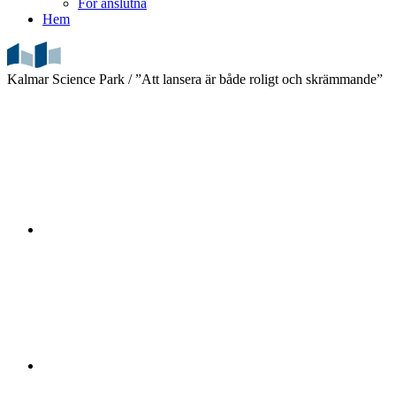
För anslutna
Hem
Kalmar Science Park /
”Att lansera är både roligt och skrämmande”