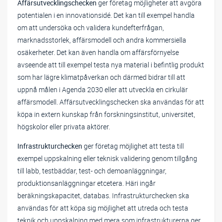
Affärsutvecklingschecken
ger företag möjligheter att avgöra
potentialen i en innovationsidé. Det kan till exempel handla
om att undersöka och validera kundefterfrågan,
marknadsstorlek, affärsmodell och andra kommersiella
osäkerheter. Det kan även handla om affärsförnyelse
avseende att till exempel testa nya material i befintlig produkt
som har lägre klimatpåverkan och därmed bidrar till att
uppnå målen i Agenda 2030 eller att utveckla en cirkulär
affärsmodell. Affärsutvecklingschecken ska användas för att
köpa in extern kunskap från forskningsinstitut, universitet,
högskolor eller privata aktörer.
Infrastrukturchecken
ger företag möjlighet att testa till
exempel uppskalning eller teknisk validering genom tillgång
till labb, testbäddar, test- och demoanläggningar,
produktionsanläggningar etcetera. Häri ingår
beräkningskapacitet, databas. Infrastrukturchecken ska
användas för att köpa sig möjlighet att utreda och testa
teknik och uppskalning med mera som infrastrukturerna ger