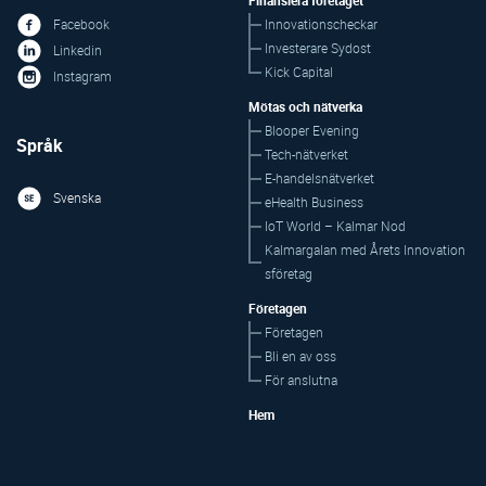
Finansiera företaget
Innovationscheckar
Facebook
Investerare Sydost
Linkedin
Kick Capital
Instagram
Mötas och nätverka
Blooper Evening
Språk
Tech-nätverket
E-handelsnätverket
Svenska
eHealth Business
IoT World – Kalmar Nod
Kalmargalan med Årets Innovation
sföretag
Företagen
Företagen
Bli en av oss
För anslutna
Hem