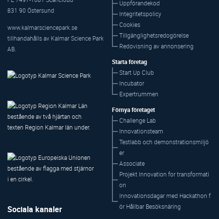
Uppförandekod
831 90 Östersund
Integritetspolicy
Cookies
www.kalmarsciencepark.se
Tillgänglighetsredogörelse
tillhandahålls av Kalmar Science Park
Redovisning av annonsering
AB.
Starta företag
Start Up Club
Incubator
Expertrummen
Förnya företaget
Challenge Lab
Innovationsteam
Testlabb och demonstrationsmiljö
er
Associate
Projekt Innovation for transformati
on
Innovationsdagar med Hackathon f
ör Hållbar Besöksnäring
Sociala kanaler