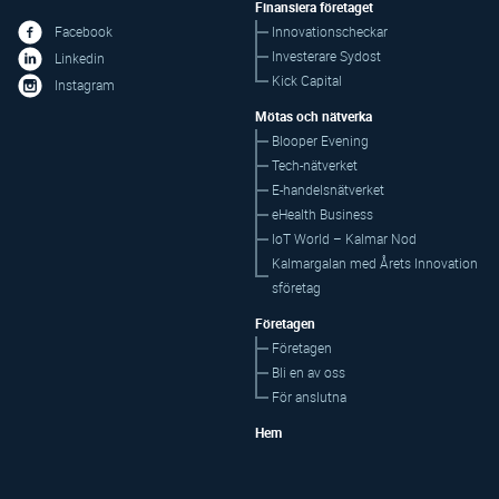
Finansiera företaget
Innovationscheckar
Facebook
Investerare Sydost
Linkedin
Kick Capital
Instagram
Mötas och nätverka
Blooper Evening
Tech-nätverket
E-handelsnätverket
eHealth Business
IoT World – Kalmar Nod
Kalmargalan med Årets Innovation
sföretag
Företagen
Företagen
Bli en av oss
För anslutna
Hem